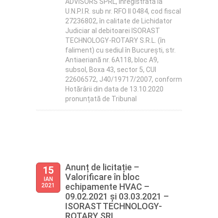
ADVISORS SPRL, înregistrată la
U.N.P.I.R. sub nr. RFO II 0484, cod fiscal
27236802, în calitate de Lichidator
Judiciar al debitoarei ISORAST
TECHNOLOGY-ROTARY S.R.L. (în
faliment) cu sediul în București, str.
Antiaeriană nr. 6A118, bloc A9,
subsol, Boxa 43, sector 5, CUI
22606572, J40/19717/2007, conform
Hotărârii din data de 13.10.2020
pronunțată de Tribunal
Anunț de licitație –
15
Valorificare în bloc
IAN
echipamente HVAC –
2021
09.02.2021 și 03.03.2021 –
ISORAST TECHNOLOGY-
ROTARY SRL