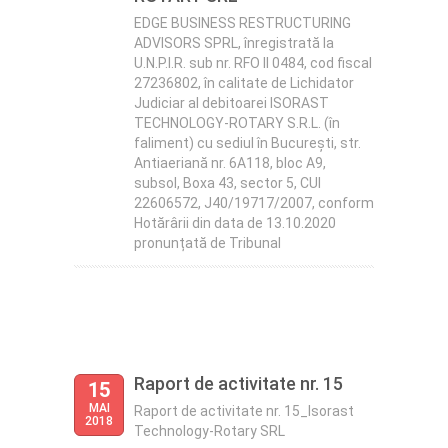
EDGE BUSINESS RESTRUCTURING
ADVISORS SPRL, înregistrată la
U.N.P.I.R. sub nr. RFO II 0484, cod fiscal
27236802, în calitate de Lichidator
Judiciar al debitoarei ISORAST
TECHNOLOGY-ROTARY S.R.L. (în
faliment) cu sediul în București, str.
Antiaeriană nr. 6A118, bloc A9,
subsol, Boxa 43, sector 5, CUI
22606572, J40/19717/2007, conform
Hotărârii din data de 13.10.2020
pronunțată de Tribunal
Raport de activitate nr. 15
15
MAI
Raport de activitate nr. 15_Isorast
2018
Technology-Rotary SRL