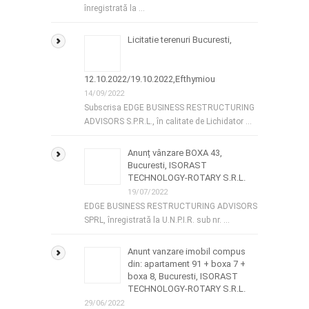
înregistrată la …
Licitatie terenuri Bucuresti,
12.10.2022/19.10.2022,Efthymiou
14/09/2022
Subscrisa EDGE BUSINESS RESTRUCTURING
ADVISORS S.P.R.L., în calitate de Lichidator …
Anunț vânzare BOXA 43,
Bucuresti, ISORAST
TECHNOLOGY-ROTARY S.R.L.
19/07/2022
EDGE BUSINESS RESTRUCTURING ADVISORS
SPRL, înregistrată la U.N.P.I.R. sub nr. …
Anunt vanzare imobil compus
din: apartament 91 + boxa 7 +
boxa 8, Bucuresti, ISORAST
TECHNOLOGY-ROTARY S.R.L.
29/06/2022