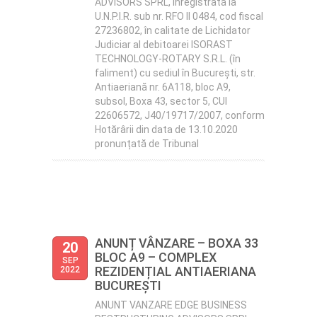
ADVISORS SPRL, înregistrată la
U.N.P.I.R. sub nr. RFO II 0484, cod fiscal
27236802, în calitate de Lichidator
Judiciar al debitoarei ISORAST
TECHNOLOGY-ROTARY S.R.L. (în
faliment) cu sediul în București, str.
Antiaeriană nr. 6A118, bloc A9,
subsol, Boxa 43, sector 5, CUI
22606572, J40/19717/2007, conform
Hotărârii din data de 13.10.2020
pronunțată de Tribunal
ANUNȚ VÂNZARE – BOXA 33
20
BLOC A9 – COMPLEX
SEP
REZIDENȚIAL ANTIAERIANA
2022
BUCUREȘTI
ANUNT VANZARE EDGE BUSINESS