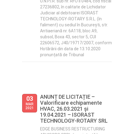
U.N.P.I.R. sub nr. RFO II 0484, cod fiscal
27236802, în calitate de Lichidator
Judiciar al debitoarei ISORAST
TECHNOLOGY-ROTARY S.R.L. (în
faliment) cu sediul în București, str.
Antiaeriană nr. 6A118, bloc A9,
subsol, Boxa 43, sector 5, CUI
22606572, J40/19717/2007, conform
Hotărârii din data de 13.10.2020
pronunțată de Tribunal
ANUNȚ DE LICITAȚIE –
03
Valorificare echipamente
MAR
HVAC, 26.03.2021 și
2021
19.04.2021 – ISORAST
TECHNOLOGY-ROTARY SRL
EDGE BUSINESS RESTRUCTURING