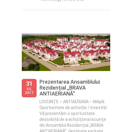
Prezentarea Ansamblului
31
Rezidenţial „BRAVA
IUL
ANTIAERIANĂ”
2017
LOCUINŢE – ANTIAERIANA – MApN
Oportunitate de achiziție / investiții
Vă prezentăm o oportunitate
deosebită de a achiziţiona locuinţe
din Ansamblul Rezidenţial „BRAVA
ANTIAERIANĂ”, destinate exclusiv