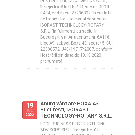
RESTRUCTURING ADVISORS SPRL,
înregistrată la U.N.P.I.R. sub nr. RFO II
0484, cod fiscal 27236802, în calitate
de Lichidator Judiciar al debitoarei
ISORAST TECHNOLOGY-ROTARY
S.R.L. (în faliment) cu sediul în
București, str. Antiaeriană nr. 6A118,
bloc A9, subsol, Boxa 43, sector 5, CUI
22606572, J40/19717/2007, conform
Hotărârii din data de 13.10.2020
pronunțată
Anunț vânzare BOXA 43,
19
Bucuresti, ISORAST
IUL
TECHNOLOGY-ROTARY S.R.L.
2022
EDGE BUSINESS RESTRUCTURING
ADVISORS SPRL, înregistrată la