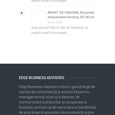
sediul social în București, …
ANUNT DE VANZARE, Bucuresti,
echipamente birotica, BIT-BLOC
07/01/2022
Subscrisa BIT-BLOC SRL (în faliment), cu
sediul social în București, …
EDGE BUSINESS ADVISORS
Edge Business Advisors ofera o gamă largă de
servicii de consultanţă şi asistenţă pentru
managementul crizei şi a datoriei, de
restructurare a afacerilor şi recuperare a
bunurilor, precum şi de exercitare a mandatului
de practician în proceduri de insolvenţă şi pre-