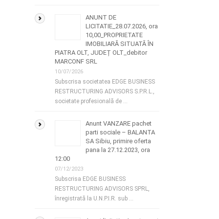
ANUNT DE
LICITATIE_28.07.2026, ora
10,00_PROPRIETATE
IMOBILIARĂ SITUATĂ ÎN
PIATRA OLT, JUDEȚ OLT_debitor
MARCONF SRL
10/07/2026
Subscrisa societatea EDGE BUSINESS
RESTRUCTURING ADVISORS S.P.R.L.,
societate profesională de …
Anunt VANZARE pachet
parti sociale – BALANTA
SA Sibiu, primire oferta
pana la 27.12.2023, ora
12:00
07/12/2023
Subscrisa EDGE BUSINESS
RESTRUCTURING ADVISORS SPRL,
înregistrată la U.N.P.I.R. sub …