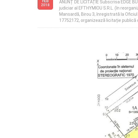
FEB
ANUNȚ DE LICITAȚIE Subscrisa EDGE BUS
2018
judiciar al EFTHYMIOU S.R.L. (în reorganiz
Mansardă, Birou 3, înregistrată la Ofici
17752172, organizează licitație publică