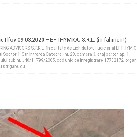
ie Ilfov 09.03.2020 – EFTHYMIOU S.R.L. (în faliment)
ADVISORS S.P.R.L., în calitate de Lichidatorul judiciar al EFTHYMIOU
i Sector 1, Str. Intrarea Catedrei, nr. 29, camera 3, etaj parter, ap. 1,
rţului sub nr. J40/11799/2005, cod unic de înregistrare 17752172, orga
u strigare, cu