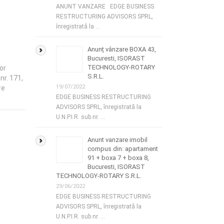
ANUNT VANZARE EDGE BUSINESS
RESTRUCTURING ADVISORS SPRL,
înregistrată la …
Anunț vânzare BOXA 43,
Bucuresti, ISORAST
TECHNOLOGY-ROTARY
or
S.R.L.
nr. 171,
19/07/2022
re
EDGE BUSINESS RESTRUCTURING
ADVISORS SPRL, înregistrată la
U.N.P.I.R. sub nr. …
Anunt vanzare imobil
compus din: apartament
91 + boxa 7 + boxa 8,
Bucuresti, ISORAST
TECHNOLOGY-ROTARY S.R.L.
29/06/2022
EDGE BUSINESS RESTRUCTURING
ADVISORS SPRL, înregistrată la
U.N.P.I.R. sub nr. …