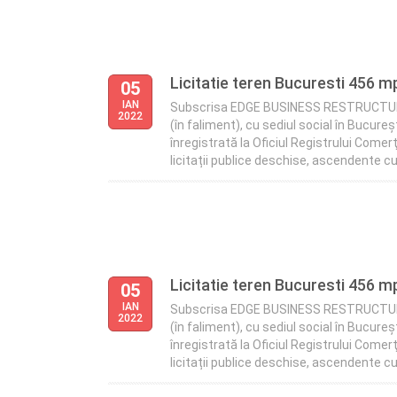
Licitatie teren Bucuresti 456 
05
IAN
Subscrisa EDGE BUSINESS RESTRUCTURING 
2022
(în faliment), cu sediul social în Bucureşt
înregistrată la Oficiul Registrului Come
licitații publice deschise, ascendente cu
Licitatie teren Bucuresti 456 
05
IAN
Subscrisa EDGE BUSINESS RESTRUCTURING 
2022
(în faliment), cu sediul social în Bucureşt
înregistrată la Oficiul Registrului Come
licitații publice deschise, ascendente cu