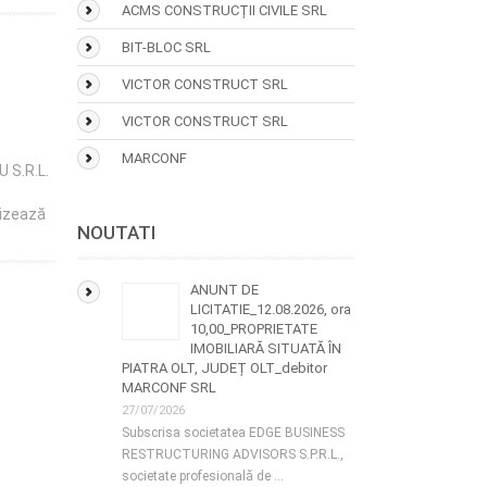
ACMS CONSTRUCȚII CIVILE SRL
BIT-BLOC SRL
VICTOR CONSTRUCT SRL
VICTOR CONSTRUCT SRL
MARCONF
 S.R.L.
nizează
NOUTATI
ANUNT DE
LICITATIE_12.08.2026, ora
10,00_PROPRIETATE
IMOBILIARĂ SITUATĂ ÎN
PIATRA OLT, JUDEȚ OLT_debitor
MARCONF SRL
27/07/2026
Subscrisa societatea EDGE BUSINESS
RESTRUCTURING ADVISORS S.P.R.L.,
societate profesională de …