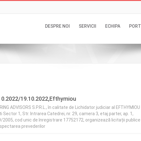
DESPRE NOI
SERVICII
ECHIPA
PORT
2.10.2022/19.10.2022,Efthymiou
ADVISORS S.P.R.L., în calitate de Lichidator judiciar al EFTHYMIOU 
i Sector 1, Str. Intrarea Catedrei, nr. 29, camera 3, etaj parter, ap. 1,
2005, cod unic de înregistrare 17752172, organizează licitații publice
spectarea prevederilor