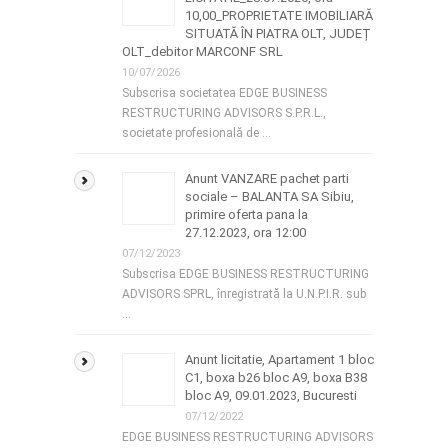
10,00_PROPRIETATE IMOBILIARĂ
SITUATĂ ÎN PIATRA OLT, JUDEȚ
OLT_debitor MARCONF SRL
10/07/2026
Subscrisa societatea EDGE BUSINESS
RESTRUCTURING ADVISORS S.P.R.L.,
societate profesională de …
Anunt VANZARE pachet parti
sociale – BALANTA SA Sibiu,
primire oferta pana la
27.12.2023, ora 12:00
07/12/2023
Subscrisa EDGE BUSINESS RESTRUCTURING
ADVISORS SPRL, înregistrată la U.N.P.I.R. sub
…
Anunt licitatie, Apartament 1 bloc
C1, boxa b26 bloc A9, boxa B38
bloc A9, 09.01.2023, Bucuresti
07/12/2022
EDGE BUSINESS RESTRUCTURING ADVISORS