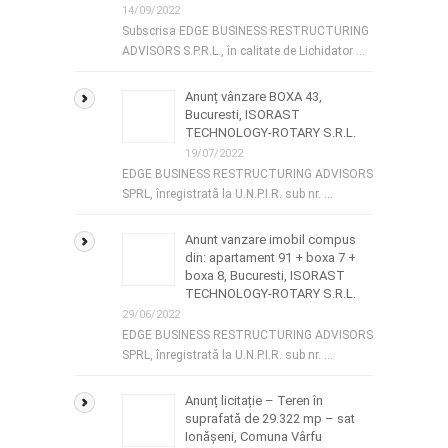
14/09/2022
Subscrisa EDGE BUSINESS RESTRUCTURING
ADVISORS S.P.R.L., în calitate de Lichidator …
Anunț vânzare BOXA 43,
Bucuresti, ISORAST
TECHNOLOGY-ROTARY S.R.L.
19/07/2022
EDGE BUSINESS RESTRUCTURING ADVISORS
SPRL, înregistrată la U.N.P.I.R. sub nr. …
Anunt vanzare imobil compus
din: apartament 91 + boxa 7 +
boxa 8, Bucuresti, ISORAST
TECHNOLOGY-ROTARY S.R.L.
29/06/2022
EDGE BUSINESS RESTRUCTURING ADVISORS
SPRL, înregistrată la U.N.P.I.R. sub nr. …
Anunț licitație – Teren în
suprafată de 29.322 mp – sat
Ionășeni, Comuna Vârfu