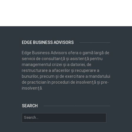
EDGE BUSINESS ADVISORS
Edge Business Advisors ofera o gamă largă de
servicii de consultanţă şi asistenţă pentru
managementul crizei şi a datoriei, de
restructurare a afacerilor şi recuperare a
bunurilor, precum şi de exercitare a mandatului
de practician în proceduri de insolvenţă şi pre-
insolvenţă.
SEARCH