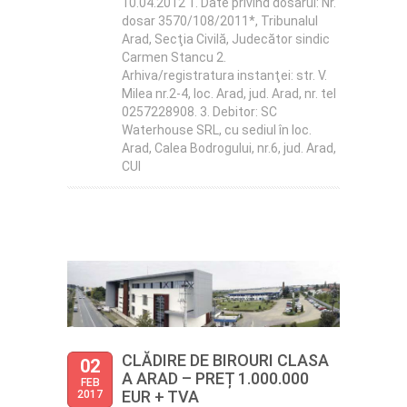
10.04.2012 1. Date privind dosarul: Nr.
dosar 3570/108/2011*, Tribunalul
Arad, Secţia Civilă, Judecător sindic
Carmen Stancu 2.
Arhiva/registratura instanţei: str. V.
Milea nr.2-4, loc. Arad, jud. Arad, nr. tel
0257228908. 3. Debitor: SC
Waterhouse SRL, cu sediul în loc.
Arad, Calea Bodrogului, nr.6, jud. Arad,
CUI
CLĂDIRE DE BIROURI CLASA
02
A ARAD – PREȚ 1.000.000
FEB
EUR + TVA
2017