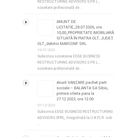
RESTRUCTURING ADVISORS S.P.R.L.,
societate profesională de …
ANUNT DE
LICITATIE_28.07.2026, ora
10,00_PROPRIETATE IMOBILIARĂ
SITUATĂ ÎN PIATRA OLT, JUDEȚ
OLT_debitor MARCONF SRL
10/07/2026
Subscrisa societatea EDGE BUSINESS
RESTRUCTURING ADVISORS S.P.R.L.,
societate profesională de …
Anunt VANZARE pachet parti
sociale – BALANTA SA Sibiu,
primire oferta pana la
27.12.2023, ora 12:00
07/12/2023
Subscrisa EDGE BUSINESS RESTRUCTURING
ADVISORS SPRL, înregistrată la U.N.P.I.R. sub
…