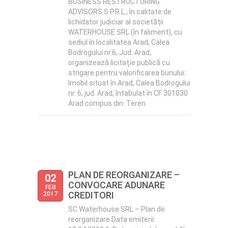
BUSINESS RESTRUCTURING
ADVISORS S.P.R.L., în calitate de
lichidator judiciar al societății
WATERHOUSE SRL (în faliment), cu
sediul în localitatea Arad, Calea
Bodrogului nr.6, Jud. Arad,
organizează licitaţie publică cu
strigare pentru valorificarea bunului:
Imobil situat în Arad, Calea Bodrogului
nr. 6, jud. Arad, întabulat în CF 301030
Arad compus din: Teren
PLAN DE REORGANIZARE –
02
CONVOCARE ADUNARE
FEB
CREDITORI
2017
SC Waterhouse SRL – Plan de
reorganizare Data emiterii: