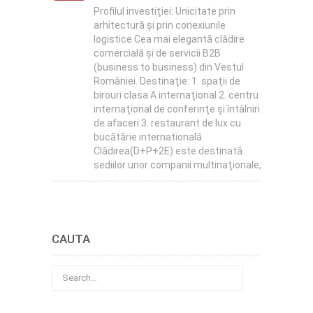
Profilul investiţiei: Unicitate prin
arhitectură şi prin conexiunile
logistice Cea mai elegantă clădire
comercială şi de servicii B2B
(business to business) din Vestul
României. Destinaţie: 1. spaţii de
birouri clasa A internaţional 2. centru
internaţional de conferinţe şi întâlniri
de afaceri 3. restaurant de lux cu
bucătărie internatională
Clădirea(D+P+2E) este destinată
sediilor unor companii multinaţionale,
CAUTA