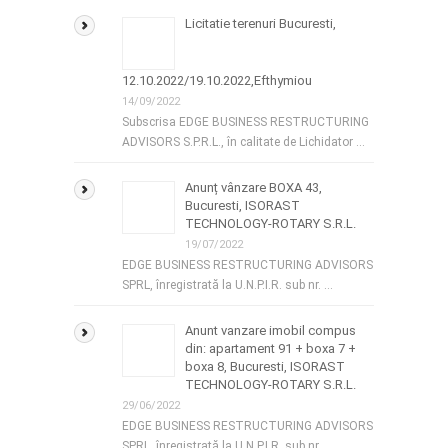
Licitatie terenuri Bucuresti,
12.10.2022/19.10.2022,Efthymiou
14/09/2022
Subscrisa EDGE BUSINESS RESTRUCTURING
ADVISORS S.P.R.L., în calitate de Lichidator …
Anunț vânzare BOXA 43,
Bucuresti, ISORAST
TECHNOLOGY-ROTARY S.R.L.
19/07/2022
EDGE BUSINESS RESTRUCTURING ADVISORS
SPRL, înregistrată la U.N.P.I.R. sub nr. …
Anunt vanzare imobil compus
din: apartament 91 + boxa 7 +
boxa 8, Bucuresti, ISORAST
TECHNOLOGY-ROTARY S.R.L.
29/06/2022
EDGE BUSINESS RESTRUCTURING ADVISORS
SPRL, înregistrată la U.N.P.I.R. sub nr. …