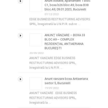
Anunt licitatie, Apartament 1 bloc
C1, boxa b26 bloc A9, boxa B38
bloc A9, 09.01.2023, Bucuresti
07/12/2022
EDGE BUSINESS RESTRUCTURING ADVISORS
SPRL, înregistrată la U.N.P.I.R. sub nr. …
ANUNȚ VÂNZARE – BOXA 33
BLOC A9 – COMPLEX
REZIDENȚIAL ANTIAERIANA
BUCUREȘTI
20/09/2022
ANUNT VANZARE EDGE BUSINESS
RESTRUCTURING ADVISORS SPRL,
înregistrată la U.N.P.I.R. …
Anunt vanzare boxa Antiaeriana
sector 5, Bucuresti
19/09/2022
ANUNT VANZARE EDGE BUSINESS
RESTRUCTURING ADVISORS SPRL,
înregistrată la …